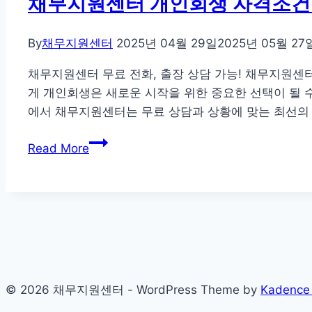
채무지원센터 개인회생 자격조건
회
생
By
채무지원센터
2025년 04월 29일
2025년 05월 27
빚
독
채무지원센터 무료 전화, 출장 상담 가능! 채무지원센
촉
게 개인회생은 새로운 시작을 위한 중요한 선택이 될 
전
에서 채무지원센터는 무료 상담과 상황에 맞는 최선의
화,
채
통
Read More
무
장
지
압
원
류
센
신
터
속
개
하
인
게
© 2026 채무지원센터 - WordPress Theme by
Kadence
회
해
생