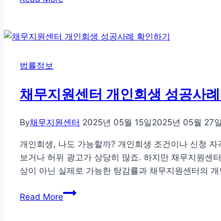
무
지
원
센
터
법률정보
맞
춤
채무지원센터 개인회생 성공사례
솔
루
By
채무지원센터
2025년 05월 15일
2025년 05월 27
션
으
개인회생, 나도 가능할까? 개인회생 조건이나 신청 자
로
보거나 허위 광고가 상당히 많죠. 하지만 채무지원센터
개
상이 아닌 실제로 가능한 탕감률과 채무지원센터의 개
인
채
회
Read More
무
생
지
성