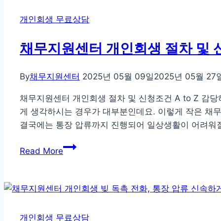
절
차
개인회생 무료상담
및
기
채무지원센터 개인회생 절차 및 신청
간
단
By
채무지원센터
2025년 05월 09일
2025년 05월 27
축
방
채무지원센터 개인회생 절차 및 신청조건 A to Z 감
법
게 생각하시는 경우가 대부분인데요. 이렇게 작은 채
은
결국에는 통장 압류까지 진행되어 일상생활이 어려워질
채
채
무
Read More
무
지
지
원
원
센
센
터
터
에
개인회생 무료상담