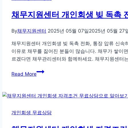
개
서!
인
채무지원센터 개인회생 빚 독촉 
회
생
By
채무지원센터
2025년 05월 07일
2025년 05월 27
절
차
채무지원센터 개인회생 빚 독촉 전화, 통장 압류 신속하
및
이유로 채무를 짊어진 분들이 많습니다. 채무가 쌓이면
신
르겠다면 채무관리센터와 함께하세요. 채무지원센터는
청
채
조
Read More
무
건
지
A
원
to
센
Z
터
개인회생 무료상담
개
인