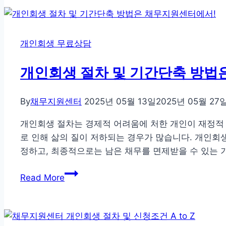
원
공
센
하
터
기
개인회생 무료상담
개
인
개인회생 절차 및 기간단축 방법
회
생
By
채무지원센터
2025년 05월 13일
2025년 05월 27
성
공
개인회생 절차는 경제적 어려움에 처한 개인이 재정적 
사
로 인해 삶의 질이 저하되는 경우가 많습니다. 개인회
례
정하고, 최종적으로는 남은 채무를 면제받을 수 있는
확
개
인
Read More
인
하
회
기
생