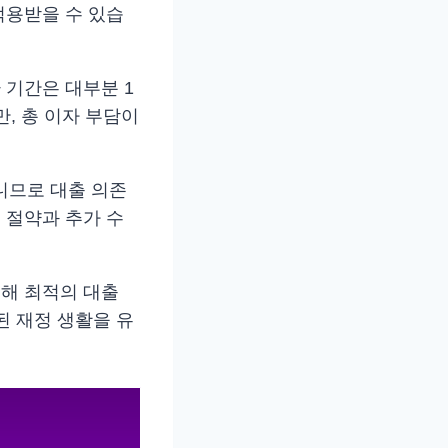
적용받을 수 있습
 기간은 대부분 1
, 총 이자 부담이
니므로 대출 의존
 절약과 추가 수
통해 최적의 대출
된 재정 생활을 유