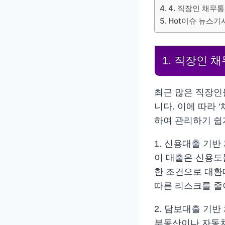
4. 직장인 채무
Hot이슈 뉴스기
1. 직장인
최근 많은 직장인
니다. 이에 따라
하여 관리하기 쉽
1. 신용대출 기
이 대출은 신용도
한 조건으로 대환
따른 리스크를 줄
2. 담보대출 기
부동산이나 자동차