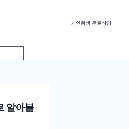
개인회생 무료상담
로 알아볼