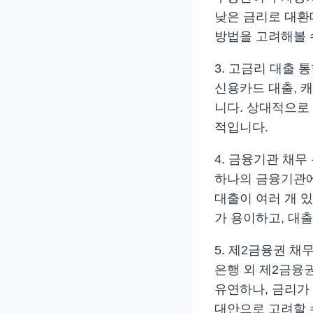
낮은 금리로 대환
방법을 고려해볼 
3. 고금리 대출 
신용카드 대출, 
니다. 상대적으로
적입니다.
4. 금융기관 채무
하나의 금융기관에
대출이 여러 개 있
가 용이하고, 대
5. 제2금융권 채
은행 외 제2금융
유연하나, 금리가
대안으로 고려할 