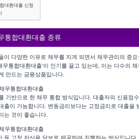
통합대환대출 신청
사
 채무통합대환대출 종류
들이 다양한 이유로 채무를 지게 되면서 채무관리의 중요
 ‘채무통합대환대출’이 인기를 끌고 있는데, 이는 다수의 
게 만드는 금융상품입니다.
반 채무통합대환대출
를 기반으로 한 채무 통합 방식입니다. 대출자의 신용점
대출이 가능합니다. 변동금리보다는 고정금리로 대출을 
이는 것이 좋습니다.
반 채무통합대환대출
 등 고정 자산을 담보로 제공하여 진행하는 방식입니다.