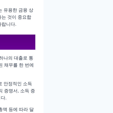
 유용한 금융 상
하는 것이 중요합
바랍니다.
하나의 대출로 통
된 채무를 한 번에
로 안정적인 소득
 증명서, 소득 증
다.
총액 등에 따라 달