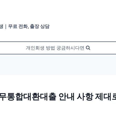
생｜무료 전화, 출장 상담
개인회생 방법 궁금하시다면
무통합대환대출 안내 사항 제대