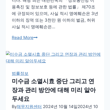
니다. 해당 죄는 대한민국의 「정보통신망 이
금
용촉진 및 정보보호 등에 관한 법률」 제70조
알
에 규정되어 있으며, 사실 적시 명예훼손은 3년
아
이하의 징역 또는 3천만 원 이하의 벌금, 허위
보
사실 적시 명예훼손은…
세
사
Read More
요!
이
버
명
예
훼
법률정보
손
미수금 소멸시효 중단 그리고 연
죄
장과 관리 방안에 대해 미리 알아
이
해
두세요
와
By
채무지원센터
2024년 10월 14일
2024년 10