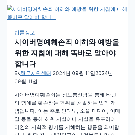
라
등
이
용
법률정보
촬
사이버명예훼손죄 이해와 예방을
영
위한 지침에 대해 똑바로 알아야
죄
이
합니다
해
By
채무지원센터
2024년 09월 11일
2024년
부
09월 11일
터
할
사이버명예훼손죄는 정보통신망을 통해 타인
수
의 명예를 훼손하는 행위를 처벌하는 법적 개
있
념입니다. 이는 주로 인터넷, 소셜 미디어, 이메
도
일 등을 통해 허위 사실이나 사실을 유포하여
록
타인의 사회적 평가를 저해하는 행동을 의미합
지