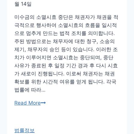
예
월 14일
방
을
미수금의 소멸시효 중단은 채권자가 채권을 적
위
극적으로 행사하여 소멸시효의 흐름을 일시적
한
으로 멈추게 만드는 법적 조치를 의미합니다.
지
주된 방법으로는 채무자에 대한 청구, 소송의
침
제기, 채무자의 승인 등이 있습니다. 이러한 조
에
치가 이루어지면 소멸시효는 중단되며, 중단
대
사유가 종료된 후 일정 기간 경과 후 다시 시효
해
가 새로이 진행됩니다. 이로써 채권자는 채권
똑
확보를 위한 시간적 여유를 얻게 됩니다. 각국
바
법률에 따라…
로
미
Read More
알
수
아
금
야
소
합
법률정보