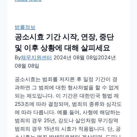
해
권
미
추
리
심
법률정보
알
절
공소시효 기간 시작, 연장, 중단
아
차
두
및 이후 상황에 대해 살피세요
이
세
해,
By
채무지원센터
2024년 08월 08일
2024년
요
진
08월 08일
행
공소시효는 범죄를 저지른 후 일정 기간이 경
단
과하면 그 범죄에 대한 형사처벌을 할 수 없게
계,
되는 제도입니다. 이 기간은 대한민국 형법 제
법
253조에 따라 결정되며, 범죄의 종류와 심각도
률
에 따라 다릅니다. 예를 들어, 사형에 해당하는
및
범죄의 경우 25년, 강도나 살인처럼 무기징역
유
범죄의 경우 15년의 시효가 적용됩니다. 단, 공
의
소시효는 범죄 발생일로부터 계산되며, 도피나