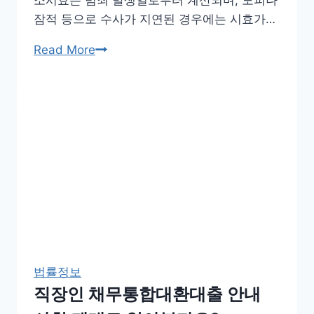
점
잠적 등으로 수사가 지연된 경우에는 시효가…
을
파
공
Read More
악
소
해
시
요
효
기
간
시
작,
연
장,
중
단
법률정보
및
직장인 채무통합대환대출 안내
이
후