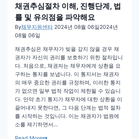
멸
니
채권추심절차 이해, 진행단계, 법
시
다
률 및 유의점을 파악해요
효
중
By
채무지원센터
2024년 08월 06일
2024년
단
08월 06일
그
채권추심은 채무자가 빚을 갚지 않을 경우 채
리
권자가 자신의 권리를 보호하기 위한 절차입니
고
다. 처음으로, 채권자는 채무자에게 상환을 요
연
구하는 통지를 보냅니다. 이 통지서는 채권자
장
의 매우 중요한 권리를 규정하며, 이러한 통지
과
가 없으면 일부 법적 작업이 제한될 수 있습니
관
다. 만약 초기 통지가 채무자에 대한 상환을 이
리
끌어내지 못한다면, 그 다음 단계는 법적 절차
방
를 시작하는 것입니다. 이는 채권자가 법원에
안
소를 제기하면서…
에
대
채
Read More