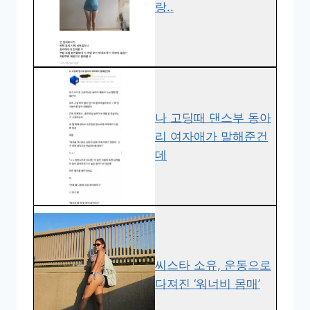
랑..
나 고딩때 댄스부 동아
리 여자애가 말해준건
데
씨스타 소유, 운동으로
다져진 ‘워너비 몸매’