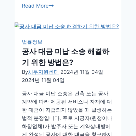
자
Read More
동
차
보
험
법률정보
사
공사 대금 미납 소송 해결하
기
기 위한 방법은?
처
벌
By
채무지원센터
2024년 11월 04일
법
2024년 11월 04일
규
공사 대금 미납 소송은 건축 또는 공사
및
계약에 따라 제공된 서비스나 자재에 대
강
한 대금이 지급되지 않았을 때 발생하는
화
법적 분쟁입니다. 주로 시공자(원청이나
사
하청업체)가 발주자 또는 계약상대방에
례
게 완성된 공사에 대한 대금을 청구하지