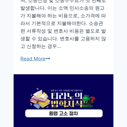
저, 소송신청 및 소송수수료가 첫 번째로
대
발생합니다. 이는 소액 민사소송의 원고
한
가 지불해야 하는 비용으로, 소가격에 따
정
라서 기본적으로 지불해야한다. 소송관
보
련 서류작성 및 변호사 비용은 별도로 발
는?
생할 수 있습니다. 변호사를 고용하지 않
고 신청하는 경우…
소
Read More
액
민
사
소
송
비
용
개