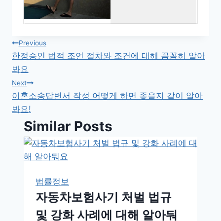
글
Previous
한정승인 법적 조언 절차와 조건에 대해 꼼꼼히 알아
탐
봐요
색
Next
이혼소송답변서 작성 어떻게 하면 좋을지 같이 알아
봐요!
Similar Posts
법률정보
자동차보험사기 처벌 법규
및 강화 사례에 대해 알아둬