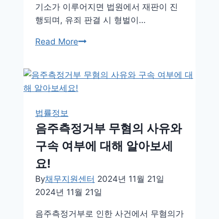
기소가 이루어지면 법원에서 재판이 진
행되며, 유죄 판결 시 형벌이…
횡
Read More
령
고
소
절
차
법률정보
단
음주측정거부 무혐의 사유와
계
구속 여부에 대해 알아보세
별
로
요!
어
By
채무지원센터
2024년 11월 21일
떻
2024년 11월 21일
게
진
음주측정거부로 인한 사건에서 무혐의가