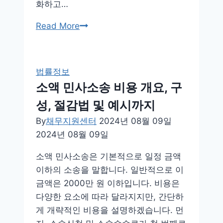
화하고…
음
Read More
주
운
전
법률정보
재
소액 민사소송 비용 개요, 구
범
성, 절감법 및 예시까지
기
간
By
채무지원센터
2024년 08월 09일
형
2024년 08월 09일
량
소액 민사소송은 기본적으로 일정 금액
법
이하의 소송을 말합니다. 일반적으로 이
적
금액은 2000만 원 이하입니다. 비용은
요
다양한 요소에 따라 달라지지만, 간단하
건
게 개략적인 비용을 설명하겠습니다. 먼
에