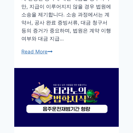
에
만, 지급이 이루어지지 않을 경우 법원에
대
소송을 제기합니다. 소송 과정에서는 계
해
약서, 공사 완료 증빙서류, 대금 청구서
알
등의 증거가 중요하며, 법원은 계약 이행
아
여부와 대금 지급…
둬
요
공
Read More
사
대
금
미
납
소
송
해
결
하