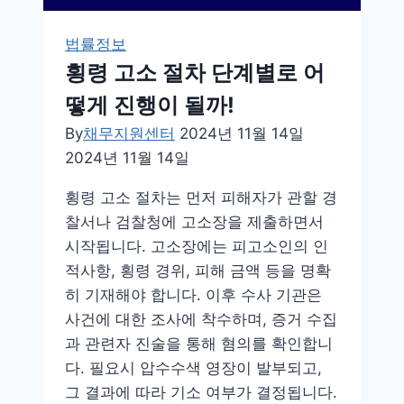
요,
구
법률정보
성,
횡령 고소 절차 단계별로 어
절
감
떻게 진행이 될까!
법
By
채무지원센터
2024년 11월 14일
및
2024년 11월 14일
예
시
횡령 고소 절차는 먼저 피해자가 관할 경
까
찰서나 검찰청에 고소장을 제출하면서
지
시작됩니다. 고소장에는 피고소인의 인
적사항, 횡령 경위, 피해 금액 등을 명확
히 기재해야 합니다. 이후 수사 기관은
사건에 대한 조사에 착수하며, 증거 수집
과 관련자 진술을 통해 혐의를 확인합니
다. 필요시 압수수색 영장이 발부되고,
그 결과에 따라 기소 여부가 결정됩니다.