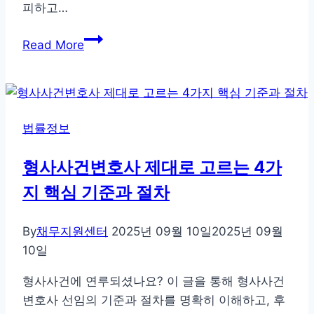
피하고…
성
을
회
Read More
두
생
세
법
요!
원
등
법률정보
기
절
형사사건변호사 제대로 고르는 4가
차
지 핵심 기준과 절차
및
서
류,
By
채무지원센터
2025년 09월 10일
2025년 09월
요
10일
건,
형사사건에 연루되셨나요? 이 글을 통해 형사사건
비
변호사 선임의 기준과 절차를 명확히 이해하고, 후
용