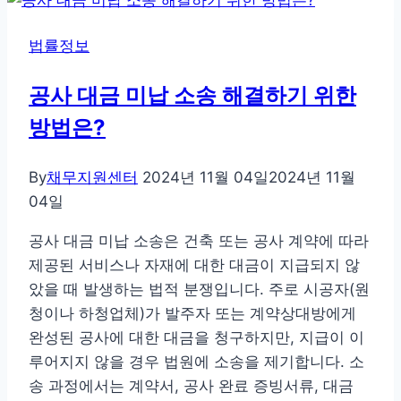
생
폐
법률정보
지
후
공사 대금 미납 소송 해결하기 위한
재
방법은?
무
는
물
By
채무지원센터
2024년 11월 04일
2024년 11월
론
04일
생
공사 대금 미납 소송은 건축 또는 공사 계약에 따라
활
제공된 서비스나 자재에 대한 대금이 지급되지 않
회
았을 때 발생하는 법적 분쟁입니다. 주로 시공자(원
복
청이나 하청업체)가 발주자 또는 계약상대방에게
전
완성된 공사에 대한 대금을 청구하지만, 지급이 이
략
루어지지 않을 경우 법원에 소송을 제기합니다. 소
에
송 과정에서는 계약서, 공사 완료 증빙서류, 대금
대