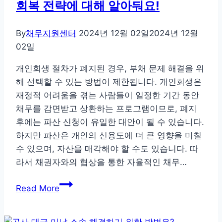
회복 전략에 대해 알아둬요!
로
고
르
By
채무지원센터
2024년 12월 02일
2024년 12월
는
02일
4
개인회생 절차가 폐지된 경우, 부채 문제 해결을 위
가
해 선택할 수 있는 방법이 제한됩니다. 개인회생은
지
재정적 어려움을 겪는 사람들이 일정한 기간 동안
핵
채무를 감면받고 상환하는 프로그램이므로, 폐지
심
후에는 파산 신청이 유일한 대안이 될 수 있습니다.
기
하지만 파산은 개인의 신용도에 더 큰 영향을 미칠
준
수 있으며, 자산을 매각해야 할 수도 있습니다. 따
과
라서 채권자와의 협상을 통한 자율적인 채무…
절
차
개
Read More
인
회