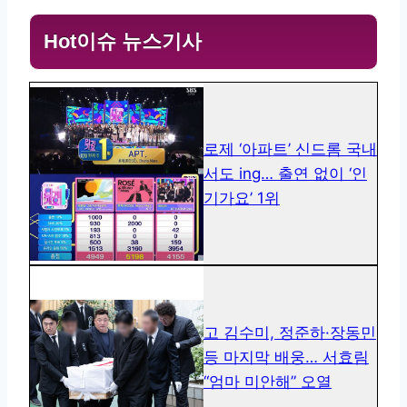
Hot이슈 뉴스기사
로제 ‘아파트’ 신드롬 국내
서도 ing… 출연 없이 ‘인
기가요’ 1위
고 김수미, 정준하·장동민
등 마지막 배웅… 서효림
“엄마 미안해” 오열