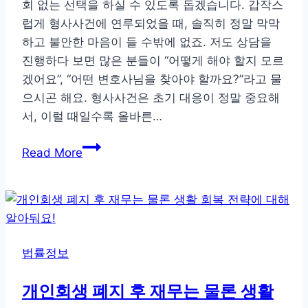
회 없는 선택을 하실 수 있도록 돕겠습니다. 갑작스
안
럽게 형사사건에 연루되었을 때, 솔직히 정말 막막
내
하고 불안한 마음이 들 수밖에 없죠. 저도 상담을
진행하다 보면 많은 분들이 “어떻게 해야 할지 모르
겠어요”, “어떤 변호사님을 찾아야 할까요?”라고 물
으시곤 해요. 형사사건은 초기 대응이 정말 중요해
서, 이럴 때일수록 올바른…
형
Read More
사
사
건
변
호
법률정보
사
제
개인회생 폐지 후 재무는 물론 생활
대