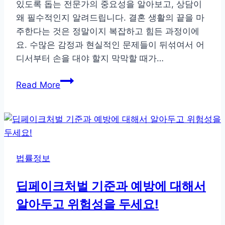
있도록 돕는 전문가의 중요성을 알아보고, 상담이
왜 필수적인지 알려드립니다. 결혼 생활의 끝을 마
주한다는 것은 정말이지 복잡하고 힘든 과정이에
요. 수많은 감정과 현실적인 문제들이 뒤섞여서 어
디서부터 손을 대야 할지 막막할 때가…
이
Read More
혼
전
문
변
호
법률정보
사
상
딥페이크처벌 기준과 예방에 대해서
담
알아두고 위험성을 두세요!
혼
자