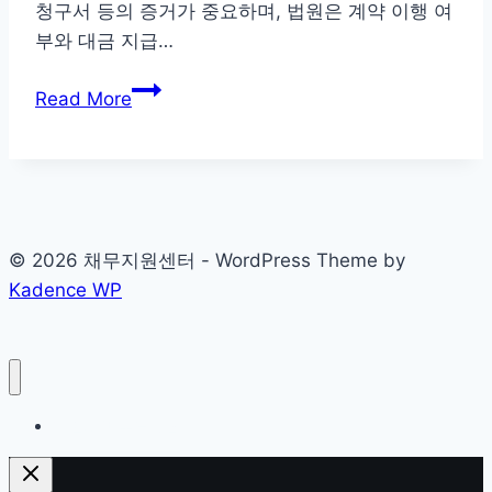
청구서 등의 증거가 중요하며, 법원은 계약 이행 여
해
부와 대금 지급…
알
아
공
Read More
둬
사
요!
대
금
미
납
© 2026 채무지원센터 - WordPress Theme by
소
Kadence WP
송
해
결
하
기
개인회생 무료상담
위
한