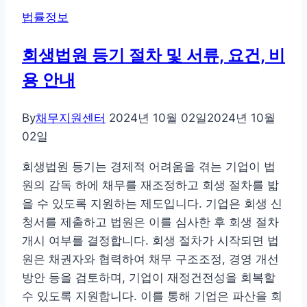
처
법률정보
벌
기
회생법원 등기 절차 및 서류, 요건, 비
준
용 안내
과
예
방
By
채무지원센터
2024년 10월 02일
2024년 10월
에
02일
대
회생법원 등기는 경제적 어려움을 겪는 기업이 법
해
원의 감독 하에 채무를 재조정하고 회생 절차를 밟
서
을 수 있도록 지원하는 제도입니다. 기업은 회생 신
알
청서를 제출하고 법원은 이를 심사한 후 회생 절차
아
개시 여부를 결정합니다. 회생 절차가 시작되면 법
두
원은 채권자와 협력하여 채무 구조조정, 경영 개선
고
방안 등을 검토하며, 기업이 재정건전성을 회복할
위
수 있도록 지원합니다. 이를 통해 기업은 파산을 회
험