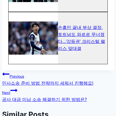
손흥민 끝내 부상 결장,
토트넘도 와르르 무너졌
다…’강등권’ 크리스털 팰
리스 맞대결
글
Previous
민사소송 준비 방법 전략까지 세워서 진행해요!
탐
Next
색
공사 대금 미납 소송 해결하기 위한 방법은?
Similar Posts