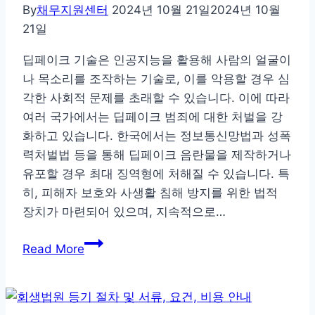
고
By
채무지원센터
2024년 10월 21일
2024년 10월
민
21일
하
딥페이크 기술은 인공지능을 활용해 사람의 얼굴이
지
나 목소리를 조작하는 기술로, 이를 악용할 경우 심
않
각한 사회적 문제를 초래할 수 있습니다. 이에 따라
는
여러 국가에서는 딥페이크 범죄에 대한 처벌을 강
가
화하고 있습니다. 한국에서는 정보통신망법과 성폭
장
력처벌법 등을 통해 딥페이크 음란물을 제작하거나
현
유포할 경우 최대 징역형에 처해질 수 있습니다. 특
명
히, 피해자 보호와 사생활 침해 방지를 위한 법적
한
장치가 마련되어 있으며, 지속적으로…
방
법
딥
Read More
페
이
크